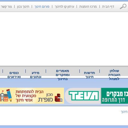
דף הבית
מרכז הזמנות
עיתון קו לחינוך
פורום חינוך
חינוך נכון
צור קשר
שולחן
מאמרים
חדשות
מידע
כנסים
העבודה
ומחקרים
חינוך
ונתונים
ואירועים
למנהל
בחינוך
חינוך