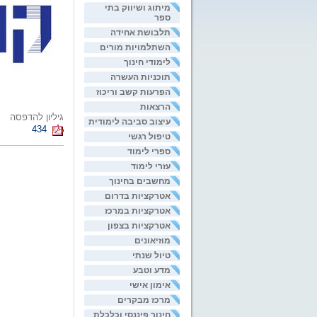
מיתוג ושיווק בתי
ספר
תלבושת אחידה
השתלמויות מורים
לימודי חינוך
תוכניות העשרה
הפרעות קשב וריכוז
הרצאות
גיליון להדפסה
עיצוב סביבה לימודית
434
טיפול רגשי
ספרי לימוד
עזרי לימוד
מחשבים בחינוך
אטרקציות בדרום
אטרקציות במרכז
אטרקציות בצפון
מוזיאונים
טיול שנתי
מדע וטבע
אימון אישי
מרכז מבקרים
חינוך פיננסי וכלכלת