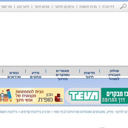
דף הבית
מרכז הזמנות
עיתון קו לחינוך
פורום חינוך
חינוך נכון
צור קשר
שולחן
מאמרים
חדשות
מידע
כנסים
העבודה
ומחקרים
חינוך
ונתונים
ואירועים
למנהל
בחינוך
 קו לחינוך- מידע, מאבחנים ומטפלים ושירותים לבתי ספר
>
ארכיון גיליונות קודמים
>
גיליונות תשס