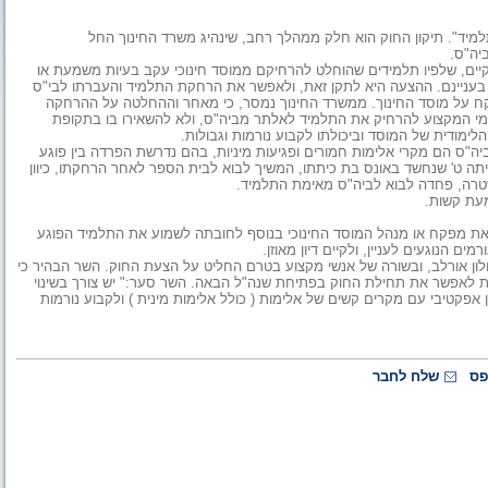
תלמיד". תיקון החוק הוא חלק ממהלך רחב, שינהיג משרד החינוך החל
יה"ס.
קיים, שלפיו תלמידים שהוחלט להרחיקם ממוסד חינוכי עקב בעיות משמעת או
 בעניינם. ההצעה היא לתקן זאת, ולאפשר את הרחקת התלמיד והעברתו לבי"ס
ח על מוסד החינוך. ממשרד החינוך נמסר, כי מאחר וההחלטה על ההרחקה
מי המקצוע להרחיק את התלמיד לאלתר מביה"ס, ולא להשאירו בו בתקופת
הלימודית של המוסד וביכולתו לקבוע נורמות וגבולות.
"ס הם מקרי אלימות חמורים ופגיעות מיניות, בהם נדרשת הפרדה בין פוגע
יתה ט' שנחשד באונס בת כיתתו, המשיך לבוא לבית הספר לאחר הרחקתו, כיוון
רה, פחדה לבוא לביה"ס מאימת התלמיד.
עת קשות.
את מפקח או מנהל המוסד החינוכי בנוסף לחובתה לשמוע את התלמיד הפוגע
 הנוגעים לעניין, ולקיים דיון מאוזן.
בולון אורלב, ובשורה של אנשי מקצוע בטרם החליט על הצעת החוק. השר הבהיר כי
ת לאפשר את תחילת החוק בפתיחת שנה"ל הבאה. השר סער:" יש צורך בשינוי
פקטיבי עם מקרים קשים של אלימות ( כולל אלימות מינית ) ולקבוע נורמות
פס
שלח לחבר