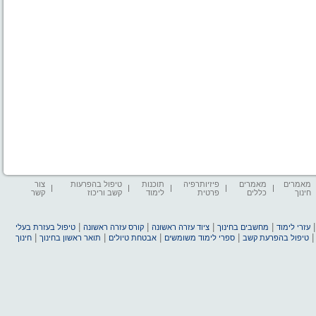
מאמרים
מאמרים
פיזיותרפיה
תוכנות
טיפול בהפרעות
צור
חינוך
כללים
פרטית
לימוד
קשב וריכוז
קשר
|
|
|
|
עזרי לימוד
מחשבים בחינוך
ציוד עזרה ראשונה
קורס עזרה ראשונה
טיפול בעזרת בעלי
|
|
|
|
טיפול בהפרעת קשב
ספרי לימוד משומשים
אבטחת טיולים
תואר ראשון בחינוך
חינוך