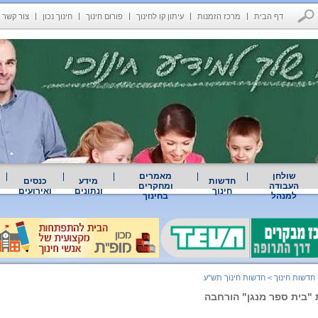
דף הבית
מרכז הזמנות
עיתון קו לחינוך
פורום חינוך
חינוך נכון
צור קשר
שולחן
מאמרים
חדשות
מידע
כנסים
העבודה
ומחקרים
חינוך
ונתונים
ואירועים
למנהל
בחינוך
 חדשות חינוך
>
חדשות חינוך תש"ע
 "בית ספר מנגן" הורחבה