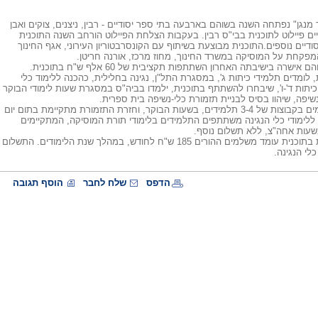
מנגן" נפתחה השנה בשוהם בארבעה בתי ספר יסודיים - רבין, ניצנים, צוקים ואבן
ם פיילוט לתוכנית בבי"ס רבין. בעקבות הצלחת הפיילוט הורחב השנה התוכנית
דיים נוספים.התוכנית מבוצעת בשיתוף עם הקונסרבטוריון העירוני, אגף החינוך
פקחת על המוסיקה במשרד החינוך, מחוז מרכז, אורנה חריטן.
שרה בישיבתה האחרון השתתפות תקציבית של 60 אלף ש"ח בתוכנית.
לומדים תלמידי כיתות ג', במסגרת התל"ן, נגינה בחלילית, כהכנה ללימוד כלי
כיתות ד'-ו', שיבחרו להשתתף בתוכנית, ילמדו בביה"ס במסגרת שעות לימודי הבוקר
 נשיפה, שיהוו בסיס לבניית תזמורת כלי-נשיפה בית ספרית.
השיעורים מתקיימים בקבוצות של 3-4 תלמידים, בשעות הבוקר, וחזרת התזמורת מתקיימת בתום יום
 ללימודי כלי הנגינה משתתפים התלמידים בלימודי תורת המוסיקה, המתקיימים
שעות אחה"צ, ללא תשלום נוסף.
עבור ההשתתפות בתוכנית עומד משלמים ההורים 185 ש"ח לחודש, במהלך שנת הלימודים. התשלום
לי הנגינה.
הדפס
שלח לחבר
הוסף תגובה