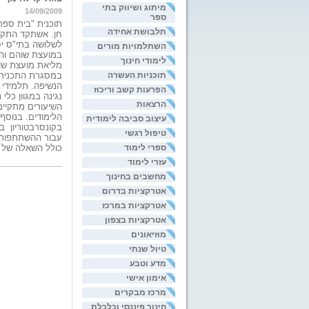
מיתוג ושיווק בתי
14/09/2009
ספר
תוכנית "בית ספר 
תלבושת אחידה
חן. אשתקד התקיי
לשלושה בתי"ס יסו
השתלמויות מורים
במועצת שוהם והמ
לימודי חינוך
מליאת מועצת שוהם אי
תוכניות העשרה
במסגרת התכנית, 
הנשיפה. תלמידי 
הפרעות קשב וריכוז
נגינה במגוון כלי
הרצאות
הלימודים. בנוסף
עיצוב סביבה לימודית
בקונסרבטוריון ב
טיפול רגשי
ספרי לימוד
כולל השאלה של כ
עזרי לימוד
מחשבים בחינוך
אטרקציות בדרום
אטרקציות במרכז
אטרקציות בצפון
מוזיאונים
טיול שנתי
מדע וטבע
אימון אישי
מרכז מבקרים
חינוך פיננסי וכלכלת