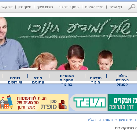
דף הבית
מרכז הזמנות
עיתון קו לחינוך
פורום חינוך
חינוך נכון
צור קשר
שולחן
מאמרים
חדשות
מידע
כנסים
העבודה
ומחקרים
חינוך
ונתונים
ואירועים
למנהל
בחינוך
 חדשות חינוך
>
חדשות חינוך תש"ע
ה מתוקשבת