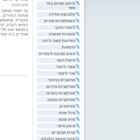
מיתוג ושיווק בתי
22/09/2009
ספר
גף יישומי מחשב 
תלבושת אחידה
שפעת החזירים, ה
מסגרת, שתאפשר ל
השתלמויות מורים
חמישי הקרוב יקי
לימודי חינוך
במפגש יוצגו מדי
תוכניות העשרה
ואתרים בית ספרי
הפרעות קשב וריכוז
הרצאות
עיצוב סביבה לימודית
טיפול רגשי
ספרי לימוד
עזרי לימוד
מחשבים בחינוך
אטרקציות בדרום
אטרקציות במרכז
אטרקציות בצפון
מוזיאונים
טיול שנתי
מדע וטבע
אימון אישי
מרכז מבקרים
חינוך פיננסי וכלכלת