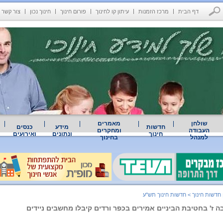
דף הבית
מרכז הזמנות
עיתון קו לחינוך
פורום חינוך
חינוך נכון
צור קשר
שולחן
מאמרים
חדשות
מידע
כנסים
העבודה
ומחקרים
חינוך
ונתונים
ואירועים
למנהל
בחינוך
 חדשות חינוך
>
חדשות חינוך תש"ע
ה ז' בחטיבת הביניים אמירים בכפר ורדים קיבלו מחשבים ניידים