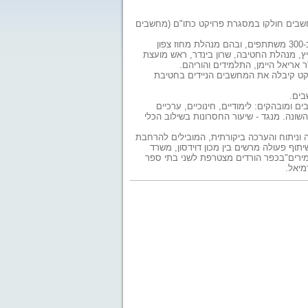
מחשבים חולקו במסגרת פרויקט כתו"ם (מחשבים
טקס חלוקת המחשבים הניידים נערך בשבוע שעבר בגן הפסלים בחטיבת הביניים. בטקס נטלו חלק כ-300 משתתפים, ובהם מנהלת מחוז צפון
ץ, מנהלת החטיבה, שרון בינדר, ראש מועצת
"ר אריאל היימן, התלמידים והוריהם.
קט קיבלה את המחשבים הניידים בחטיבת
בים.
ומובהקים: לימודיים, חינוכיים, ערכיים
שונה. מנגד - שיעור החסרונות בשילוב הכלי
ה וניתוח והערכה ביקורתית, המובילים להרחבת
וף פעולה מרשים בין מכון דוידסון, משרד
אמירים"בכפר הורדים מצטרפת לשני בתי ספר
מיאל.