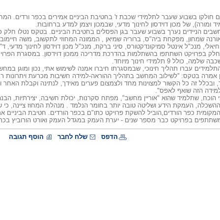
דים חולקו בשבוע שעבר לתלמידי שכבת ז' בחטיבת הביניים אמירים בכפר ורדים. ה
ד ומורה), של מכון דוידסון לחינוך מדעי, שבמכון ויצמן למדע ברחובות.
ורנה שמחון, מפקחת ביה"ס, ברוריה שמיאן , הממונה המחוזי לתקשוב, משה חיימובי
 יחיאלי, מנכ"ל אינטל סמיקונדקטורס, סיני ברקת, מנכ"ל מכון דוידסון לחינוך מדעי, ד
 חלק בפרויקט השתתפו בהשתלמות בהדרכת מדריכה ממכון דוידסון. במסגרת הפרוי
 כולל 9 תלמידי חינוך מיוחד.
תלמידים עברו תהליך חינוכי, שבמסגרתו חיברו אמנה לשימוש אתי, נכון ומוגן במחש
 אמרה בטקס: ''לשילוב המחשב בתהליך ההוראה-למידה חשיבות מכרעת ויתרונות רבים 
, ובכלל זה כל הקשור למצוינות מחד ולצמצום פערים מאידך, לנתינה וקבלת האחר וה
מידה הזה שואף לאפס".
י הוכח, שתלמיד שהוא "אוריין מחשב", מפתח סקרנות, יכולת חשיבה, יצירתיות, הבנ
שכלה, העמקת הידע ושליטה טובה יותר בחומר הנלמד . מנהלת המחוז ציינה, כי שית
המקומית כפר הורדים,הוביל להשקת פרויקט כתו"ם בכפר הורדים. חטיבת הביניים 
משתתפים בפרויקט כבר מספר שנים - יערת העמק במגדל העמק ואורט הורוביץ בכר
הדפס
שלח לחבר
הוסף תגובה