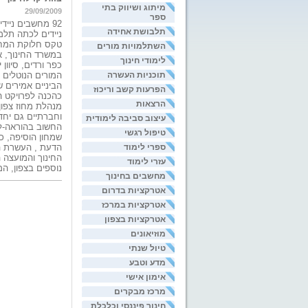
מיתוג ושיווק בתי
29/09/2009
ספר
92 מחשבים ניי
תלבושת אחידה
ניידים לכתה תלמי
השתלמויות מורים
במשרד החינוך, א
לימודי חינוך
כפר ורדים, סיוון
תוכניות העשרה
המורים הנוטלים
הביניים אמירים שכבה שלמה,
הפרעות קשב וריכוז
כהכנה לפרויקט ה
הרצאות
מנהלת מחוז צפון
וחברתיים גם יחד
עיצוב סביבה לימודית
החשוב בהוראה-ל
טיפול רגשי
שמחון הוסיפה, כ
ספרי לימוד
הדעת , העשרת הה
החינוך והמועצה 
עזרי לימוד
נוספים בצפון, ה
מחשבים בחינוך
אטרקציות בדרום
אטרקציות במרכז
אטרקציות בצפון
מוזיאונים
טיול שנתי
מדע וטבע
אימון אישי
מרכז מבקרים
חינוך פיננסי וכלכלת