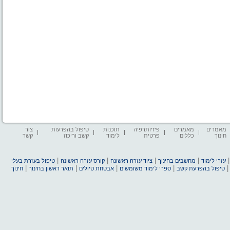
מאמרים
מאמרים
פיזיותרפיה
תוכנות
טיפול בהפרעות
צור
חינוך
כללים
פרטית
לימוד
קשב וריכוז
קשר
|
|
|
|
עזרי לימוד
מחשבים בחינוך
ציוד עזרה ראשונה
קורס עזרה ראשונה
טיפול בעזרת בעלי
|
|
|
|
טיפול בהפרעת קשב
ספרי לימוד משומשים
אבטחת טיולים
תואר ראשון בחינוך
חינוך