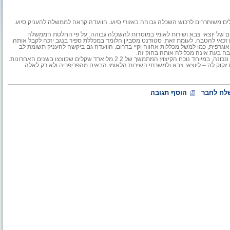
לים משוחררים לרכוש השכלה גבוהה באזורי סיוע. הוועדה קראה לממשלה להעניק סיוע
יב 80 מליון שקלים לעידוד לימודים של יוצאי צבא ושירות לאומי במוסדות להשכלה גבוהה. על פי החלטת הממשלה
 זכאי להטבה. לעומת זאת, סטודנט מסביון הלומד במכללת ספיר בנגב יזכה לקבל אותה.
וגרפית, כמו למשל מכללות אחווה וקיי בדרום. הוועדה גם ביקשה להעניק תשומת לב
ה בעת אינה מכלילה אותה בחוק זה.
לדברי יו"ר הוועדה ח"כ זבולון אורלב: "כל השקעה בהשכלה הגבוהה מבורכת ונכונה, במיוחד נוכח הקיצוץ המתמשך של 2.2 מליארד שקלים שקוצצו בשנים האחרונות.
קוק לה – ליוצאי צבא ולמשרתי השירות הלאומי הבאים מהפריפריה ולא רק לאלה
לח לחבר
הוסף תגובה