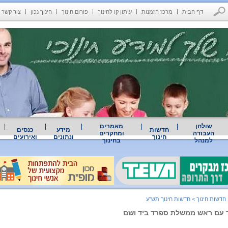
דף הבית
מרכז הזמנות
עיתון קו לחינוך
פורום חינוך
חינוך נכון
צור קשר
שולחן
מאמרים
חדשות
מידע
כנסים
העבודה
ומחקרים
חינוך
ונתונים
ואירועים
למנהל
בחינוך
 חדשות חינוך
>
חדשות חינוך תש"ע
ר עם ראש ממשלת ספרד ביד ושם