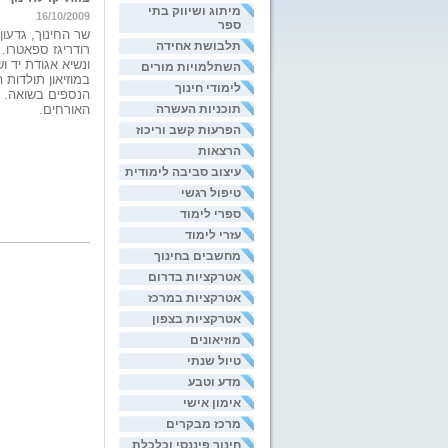
מיתוג ושיווק בתי
16/10/2009
ספר
שר החינוך, גדעו
תלבושת אחידה
רודריגז ספאטרו.
ונשיא אגודת יד 
השתלמויות מורים
במוזיאון תולדות
לימודי חינוך
הנספים בשואה. 
תוכניות העשרה
האורחים.
הפרעות קשב וריכוז
הרצאות
עיצוב סביבה לימודית
טיפול רגשי
ספרי לימוד
עזרי לימוד
מחשבים בחינוך
אטרקציות בדרום
אטרקציות במרכז
אטרקציות בצפון
מוזיאונים
טיול שנתי
מדע וטבע
אימון אישי
מרכז מבקרים
חינוך פיננסי וכלכלת