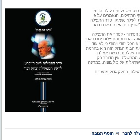
 בסיס משמעותי בעולם הדתי.
קי התהילים, הנאמרים על פי
ת לעילוי נשמתו, סדר התפילה
 "שופך דם האדם באדם דמו
 הסידור - לסדר את התפילה
ה. הסידור והתפילות יחדדו את
מכל יהודי ויהודי כי לא עוד
את הבית הגדול הזה הוא בהרמת
ת גאולתנו. ברשת אמי"ת
ש הממשלה. אין מדובר רק
ראלית על כול גווניה, במדינה
משלה. בחלק גדול מהערים
לח לחבר
הוסף תגובה