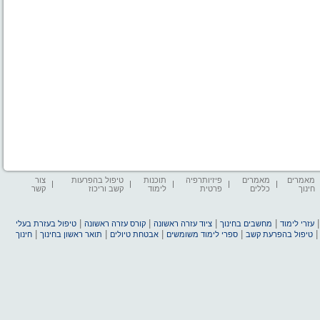
מאמרים
מאמרים
פיזיותרפיה
תוכנות
טיפול בהפרעות
צור
חינוך
כללים
פרטית
לימוד
קשב וריכוז
קשר
|
|
|
|
עזרי לימוד
מחשבים בחינוך
ציוד עזרה ראשונה
קורס עזרה ראשונה
טיפול בעזרת בעלי
|
|
|
|
טיפול בהפרעת קשב
ספרי לימוד משומשים
אבטחת טיולים
תואר ראשון בחינוך
חינוך