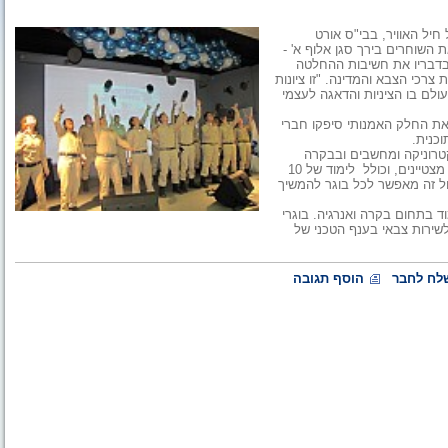
יל האוויר, בבי"ס אורט
 השוחרים בירך סגן אלוף א' -
 בדבריו את חשיבות ההחלטה
רכי הצבא והמדינה. "זו ציונות
ולם בו הציניות והדאגה לעצמי
את החלק האמנותי סיפקו חברי
כנית.
טרוניקה ומחשבים ובבקרה
ואנרגיה". מסלול הלימודים באלקטרוניקה ומחשבים מיועד לתלמידים מצטיינים, וכולל לימוד של 10
ת לימוד בפיזיקה. מסלול זה מאפשר לכל בוגר להמשיך
רגיה כולל לימודים של עד 10 יחידות לימוד בתחום בקרה ואנרגיה. בוגרי
לשירות צבאי בענף הטכני של
לח לחבר
הוסף תגובה