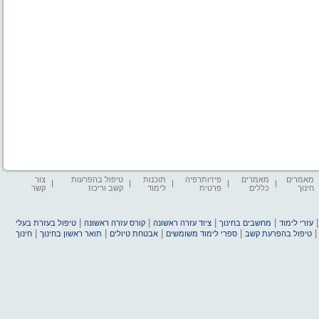
מאמרים
מאמרים
פיזיותרפיה
תוכנות
טיפול בהפרעות
צור
חינוך
כללים
פרטית
לימוד
קשב וריכוז
קשר
|
|
|
|
עזרי לימוד
מחשבים בחינוך
ציוד עזרה ראשונה
קורס עזרה ראשונה
טיפול בעזרת בעלי
|
|
|
|
טיפול בהפרעת קשב
ספרי לימוד משומשים
אבטחת טיולים
תואר ראשון בחינוך
חינוך