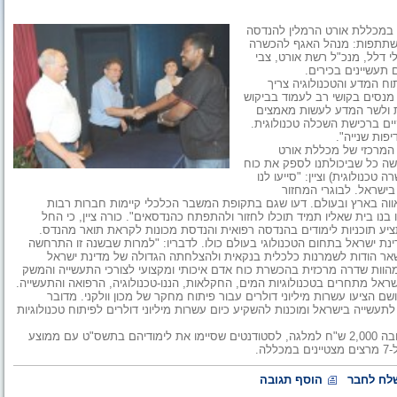
 במכללת אורט הרמלין להנדסה
השתתפות: מנהל האגף להכשרה
י דלל, מנכ"ל רשת אורט, צבי
 תעשיינים בכירים.
וח המדע והטכנולוגיה צריך
מנסים בקושי רב לעמוד בביקוש
ת ולשר המדע לעשות מאמצים
ם ברכישת השכלה טכנולוגית.
פות שנייה".
המרכזי של מכללת אורט
עשה כל שביכולתנו לספק את כוח
נולוגית) וציין: "סייעו לנו
ישראל. לבוגרי המחזור
בגאווה בארץ ובעולם. דעו שגם בתקופת המשבר הכלכלי קיימות חברות רבות
ו בית שאליו תמיד תוכלו לחזור ולהתפתח כהנדסאים". כורה ציין, כי החל
יע תוכניות לימודים בהנדסה רפואית והנדסת מכונות לקראת תואר מהנדס.
נת ישראל בתחום הטכנולוגי בעולם כולו. לדבריו: "למרות שבשנה זו התרחשה
השאר הודות לשמרנות כלכלית בנקאית ולהצלחתה הגדולה של מדינת ישראל
הוות שדרה מרכזית בהכשרת כוח אדם איכותי ומקצועי לצורכי התעשייה והמשק
ראל מתחרים בטכנולוגיות המים, החקלאות, הננו-טכנולוגיה, הרפואה והתעשייה.
 הציעו עשרות מיליוני דולרים עבור פיתוח מחקר של מכון וולקני. מדובר
שייה בישראל ומוכנות להשקיע כיום עשרות מיליוני דולרים לפיתוח טכנולוגיות
במסגרת הטקס העניק מנהל המכללה מלגות הצטיינות בלימודים בגובה 2,000 ש"ח למלגה, לסטודנטים שסיימו את לימודיהם בתשס"ט עם ממוצע
לח לחבר
הוסף תגובה