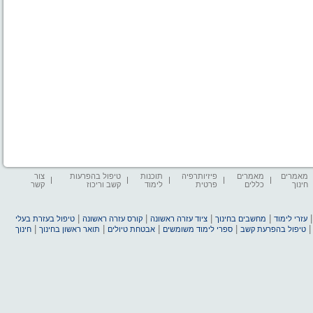
מאמרים
מאמרים
פיזיותרפיה
תוכנות
טיפול בהפרעות
צור
חינוך
כללים
פרטית
לימוד
קשב וריכוז
קשר
|
|
|
|
עזרי לימוד
מחשבים בחינוך
ציוד עזרה ראשונה
קורס עזרה ראשונה
טיפול בעזרת בעלי
|
|
|
|
טיפול בהפרעת קשב
ספרי לימוד משומשים
אבטחת טיולים
תואר ראשון בחינוך
חינוך