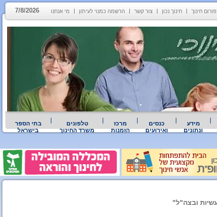
7/8/2026
פורום חינוך
חינוך נכון
צור קשר
הרשמה כמנוי לעיתון
מי אנחנו
מידע
כנסים
מרכז
טלפונים
בתי הספר
ונתונים
ואירועים
הזמנות
משרד החינוך
בישראל
שיות ובצה"ל"