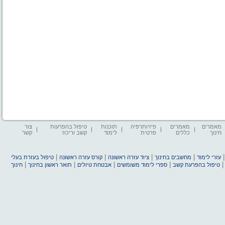
מאמרים
מאמרים
פיזיותרפיה
תוכנות
טיפול בהפרעות
צור
חינוך
כללים
פרטית
לימוד
קשב וריכוז
קשר
|
|
|
|
עזרי לימוד
מחשבים בחינוך
ציוד עזרה ראשונה
קורס עזרה ראשונה
טיפול בעזרת בעלי
|
|
|
|
טיפול בהפרעת קשב
ספרי לימוד משומשים
אבטחת טיולים
תואר ראשון בחינוך
חינוך