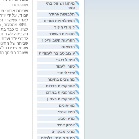
מיתוג ושיווק בתי
11/11/2009
ספר
שביתת ארגוני פו
תלבושת אחידה
יום ד', על ידי י
לאחר שמשרד האוצ
השתלמויות מורים
לימודי חינוך
לציין, כי כבר בת
תוכניות העשרה
השביתה לא הוסרו
לדברי יו"ר ועדת
הפרעות קשב וריכוז
שביתה של החינוך 
הרצאות
שהתקציבים הנ"ל 
שעובר החינוך הדת
עיצוב סביבה לימודית
טיפול רגשי
ספרי לימוד
עזרי לימוד
מחשבים בחינוך
אטרקציות בדרום
אטרקציות במרכז
אטרקציות בצפון
מוזיאונים
טיול שנתי
מדע וטבע
אימון אישי
מרכז מבקרים
חינוך פיננסי וכלכלת