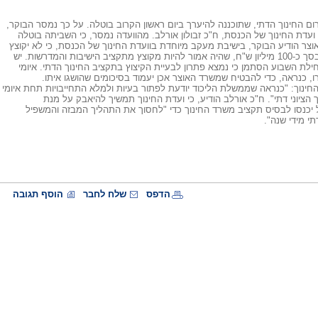
רום החינוך הדתי, שתוכננה להיערך ביום ראשון הקרוב בוטלה. על כך נמסר הבוקר,
ו"ר ועדת החינוך של הכנסת, ח"כ זבולון אורלב. מהוועדה נמסר, כי השביתה בוטלה
ר הודיע הבוקר, בישיבת מעקב מיוחדת בוועדת החינוך של הכנסת, כי לא יקוצץ
88% מהסכום, בסך כ-100 מיליון ש"ח, שהיה אמור להיות מקוצץ מתקציב הישיבות והמדרשות. יש
חילת השבוע הסתמן כי נמצא פתרון לבעיית הקיצוץ בתקציב החינוך הדתי. איומי
, כנראה, כדי להבטיח שמשרד האוצר אכן יעמוד בסיכומים שהושגו איתו.
 החינוך: "כנראה שממשלת הליכוד יודעת לפתור בעיות ולמלא התחייבויות תחת איומי
הציוני דתי". ח"כ אורלב הודיע, כי ועדת החינוך תמשיך להיאבק על מנת
יכנסו לבסיס תקציב משרד החינוך כדי "לחסוך את התהליך המבזה והמשפיל
י מידי שנה".
הדפס
שלח לחבר
הוסף תגובה