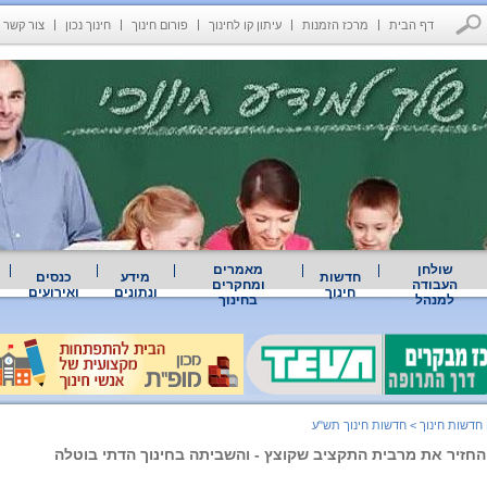
דף הבית
מרכז הזמנות
עיתון קו לחינוך
פורום חינוך
חינוך נכון
צור קשר
שולחן
מאמרים
חדשות
מידע
כנסים
העבודה
ומחקרים
חינוך
ונתונים
ואירועים
למנהל
בחינוך
 חדשות חינוך
>
חדשות חינוך תש"ע
 החזיר את מרבית התקציב שקוצץ - והשביתה בחינוך הדתי בוטלה