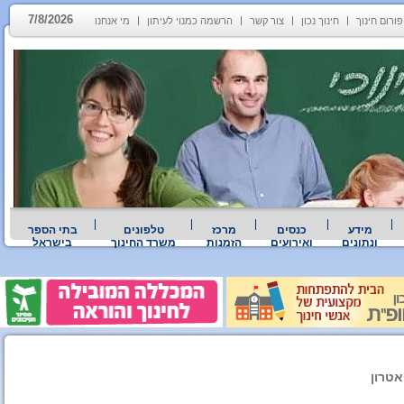
7/8/2026
פורום חינוך
חינוך נכון
צור קשר
הרשמה כמנוי לעיתון
מי אנחנו
מידע
כנסים
מרכז
טלפונים
בתי הספר
ונתונים
ואירועים
הזמנות
משרד החינוך
בישראל
אטרון