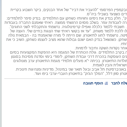
ובקמפיין הפרסומי "להעביר את דביר" של אחד הבנקים, ביקר השבוע בקריית
דים כשצעד בשבילי ביה"ס.
, חלק בנדק את ניסיונו וחוויותיו כשחקן עם התלמידים. בנדק סיפר לתלמידים:
רה לעבודות עפר. בשלב מסוים הרגשתי ממוצה. ראיתי שאמנם החבר'ה בעבודות
שבתי ללמוד כלכלה ואפילו קרימינולוגיה. נרשמתי והתקבלתי לשני החוגים".
לו ללכת ללמוד משחק. "עד אז בקושי ראיתי שתי הצגות בחיים שלי. העצה של
יטה, נרשמתי לחוג לתיאטרון. שם הייתה לי מורה שהאמנתי בה - הבמאית נולה
שחקן. כשנשאל בנדק האם ישנם גבולות שהוא מציב לעצמו כשחקן, השיב כי את
תיו.
ר נקודות השקה וחיבור לדמויות.
בה.בקרב התלמידים. גולת הכותרת של המגמה היא ההפקות המקצועיות בסיום
 העוסקות בהכרת דרכי עבודת השחקן, לימודי בימוי וסדנת מסיכות בסגנון
ולדות התיאטרון. בכיתה י"א מעלים תלמידי מגמת התיאטרון ערב מונולוגים
שראלית והבין לאומית.
אוניברסיטת תל אביב ובעל תואר שני במינהל, מדיניות ומנהיגות חינוכית.
ון סוזן דלל, "המלך הג'וק" בתיאטרון העברי-ערבי ביפו ועוד.
לח לחבר
הוסף תגובה