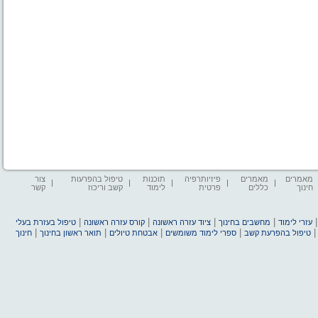
מאמרים
מאמרים
פיזיותרפיה
תוכנות
טיפול בהפרעות
צור
חינוך
כללים
פרטית
לימוד
קשב וריכוז
קשר
|
|
|
|
עזרי לימוד
מחשבים בחינוך
ציוד עזרה ראשונה
קורס עזרה ראשונה
טיפול בעזרת בעלי
|
|
|
|
טיפול בהפרעת קשב
ספרי לימוד משומשים
אבטחת טיולים
תואר ראשון בחינוך
חינוך