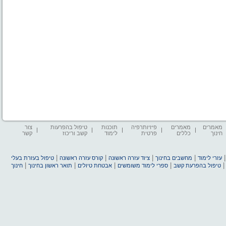
מאמרים
מאמרים
פיזיותרפיה
תוכנות
טיפול בהפרעות
צור
חינוך
כללים
פרטית
לימוד
קשב וריכוז
קשר
|
|
|
|
עזרי לימוד
מחשבים בחינוך
ציוד עזרה ראשונה
קורס עזרה ראשונה
טיפול בעזרת בעלי
|
|
|
|
טיפול בהפרעת קשב
ספרי לימוד משומשים
אבטחת טיולים
תואר ראשון בחינוך
חינוך