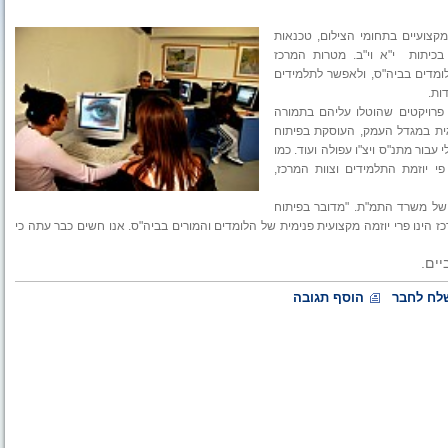
קצועיים בתחומי הצילום, טכנאות
בכיתות
י"א וי"ב. מטרות המרכז
מדים בביה"ס, ולאפשר לתלמידים
ות.
פרויקטים שהוטלו עליהם בתמורה
גית במגדל העמק, העוסקת בפיתוח
עבור מתנ"ס ויצ"ו עפולה ועוד. כמו
למידים על הפקת לוחות שנה מעוצבים לשנת 2010. על פי יוזמת התלמידים וצוות המרכז,
 של משרד התמ"ת. "מדובר בפיתוח
ז הינו פרי יוזמה מקצועית פנימית של הלומדים והמורים בביה"ס. אנו חשים כבר עתה כי
יים.
לח לחבר
הוסף תגובה