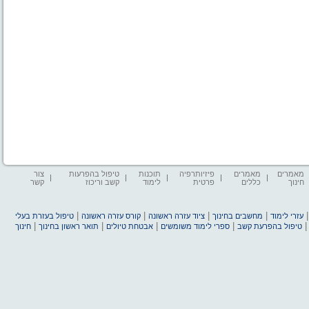
מאמרים
מאמרים
פיזיותרפיה
תוכנות
טיפול בהפרעות
צור
חינוך
כללים
פרטית
לימוד
קשב וריכוז
קשר
|
|
|
|
עזרי לימוד
מחשבים בחינוך
ציוד עזרה ראשונה
קורס עזרה ראשונה
טיפול בעזרת בעלי
|
|
|
|
טיפול בהפרעת קשב
ספרי לימוד משומשים
אבטחת טיולים
תואר ראשון בחינוך
חינוך