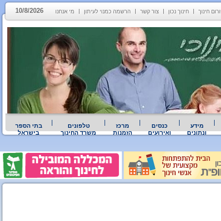
10/8/2026
רום חינוך
חינוך נכון
צור קשר
הרשמה כמנוי לעיתון
מי אנחנו
מידע
כנסים
מרכז
טלפונים
בתי הספר
ונתונים
ואירועים
הזמנות
משרד החינוך
בישראל