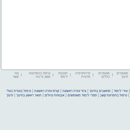
מאמרים
מאמרים
פיזיותרפיה
תוכנות
טיפול בהפרעות
צור
חינוך
כללים
פרטית
לימוד
קשב וריכוז
קשר
|
|
|
|
עזרי לימוד
מחשבים בחינוך
ציוד עזרה ראשונה
קורס עזרה ראשונה
טיפול בעזרת בעלי
|
|
|
|
טיפול בהפרעת קשב
ספרי לימוד משומשים
אבטחת טיולים
תואר ראשון בחינוך
חינוך