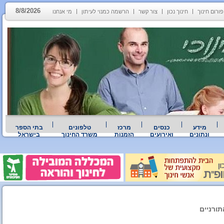
8/8/2026
פורום חינוך
חינוך נכון
צור קשר
הרשמה כמנוי לעיתון
מי אנחנו
מידע
כנסים
מרכז
טלפונים
בתי הספר
ונתונים
ואירועים
הזמנות
משרד החינוך
בישראל
תורניים