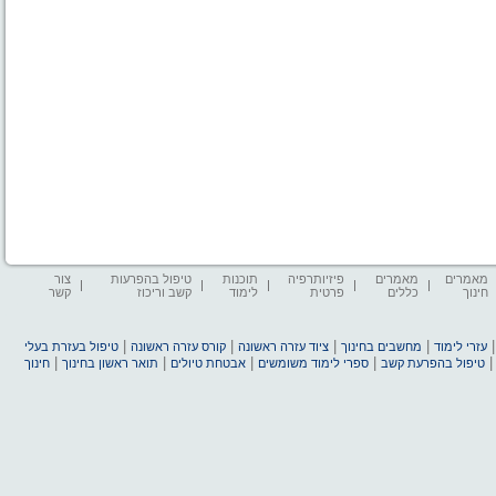
מאמרים
מאמרים
פיזיותרפיה
תוכנות
טיפול בהפרעות
צור
חינוך
כללים
פרטית
לימוד
קשב וריכוז
קשר
|
|
|
|
עזרי לימוד
מחשבים בחינוך
ציוד עזרה ראשונה
קורס עזרה ראשונה
טיפול בעזרת בעלי
|
|
|
|
טיפול בהפרעת קשב
ספרי לימוד משומשים
אבטחת טיולים
תואר ראשון בחינוך
חינוך