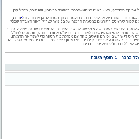
' עמיקם סבירסקי, ראש האגף בטחוני-חברתי במשרד הביטחון, ושי תובל, מנכ"ל קרן
גור ביחד באזור בעל אוכלוסייה דתית מועטה, מתוך מטרה לחזק את הזיקה ל
י
הדות
,
כים לעזור לגרעינים התורניים במסגרת ההכנה של בני נוער לצה"ל, לאור העובדה שבכל
עולתה, בהתחשב בעזרה שהיא מגישה לתושבי השכונה, הנחשבת כשכונת מצוקה. הסיור
ין תורני. אנשי הגרעין סיפרו לאורחים, כי בביה"ס אחוז בני הנוער המתגייס לצה"ל
"ס היסודי שורשים, וכי הם פועלים ביחד עם מנהלת בית הספר כדי לשפר את תדמיתו.
תיים ביפו, ולאחרונה אף פתח גן ילדים דתי ראשון באזור. מכיוון שרבים מאנשי הגרעין הם
לצה"ל בבתיה"ס העל יסודיים ביפו.
לח לחבר
הוסף תגובה