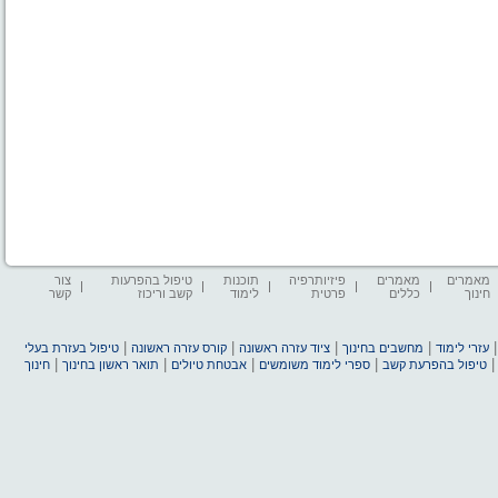
מאמרים
מאמרים
פיזיותרפיה
תוכנות
טיפול בהפרעות
צור
חינוך
כללים
פרטית
לימוד
קשב וריכוז
קשר
|
|
|
|
עזרי לימוד
מחשבים בחינוך
ציוד עזרה ראשונה
קורס עזרה ראשונה
טיפול בעזרת בעלי
|
|
|
|
טיפול בהפרעת קשב
ספרי לימוד משומשים
אבטחת טיולים
תואר ראשון בחינוך
חינוך