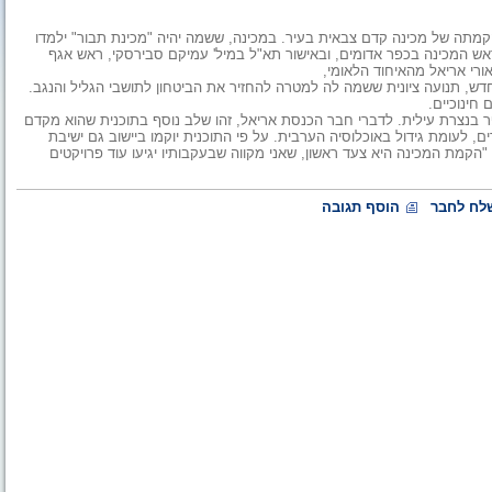
קמתה של מכינה קדם צבאית בעיר. במכינה, ששמה יהיה "מכינת תבור" ילמדו
 ראש המכינה בכפר אדומים, ובאישור תא"ל במיל' עמיקם סבירסקי, ראש אגף
ורי אריאל מהאיחוד הלאומי,
דש, תנועה ציונית ששמה לה למטרה להחזיר את הביטחון לתושבי הגליל והנגב.
חינוכיים.
בנצרת עילית. לדברי חבר הכנסת אריאל, זהו שלב נוסף בתוכנית שהוא מקדם
ם, לעומת גידול באוכלוסיה הערבית. על פי התוכנית יוקמו ביישוב גם ישיבת
"הקמת המכינה היא צעד ראשון, שאני מקווה שבעקבותיו יגיעו עוד פרויקטים
לח לחבר
הוסף תגובה