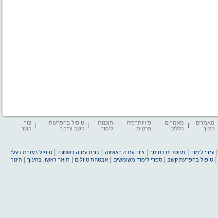
מאמרים
מאמרים
פיזיותרפיה
תוכנות
טיפול בהפרעות
צור
חינוך
כללים
פרטית
לימוד
קשב וריכוז
קשר
|
|
|
|
עזרי לימוד
מחשבים בחינוך
ציוד עזרה ראשונה
קורס עזרה ראשונה
טיפול בעזרת בעלי
|
|
|
|
טיפול בהפרעת קשב
ספרי לימוד משומשים
אבטחת טיולים
תואר ראשון בחינוך
חינוך