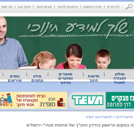
דף הבית
מרכז הזמנות
עיתון קו לחינוך
פורום חינוך
חינוך נכון
צור קשר
שולחן
מאמרים
חדשות
מידע
כנסים
העבודה
ומחקרים
חינוך
ונתונים
ואירועים
למנהל
בחינוך
 חדשות חינוך
>
חדשות חינוך תש"ע
כה במקום הראשון בחידון התנ"ך של מחוזות מנח"י-ירושלים