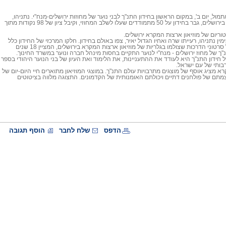
מול, יום ב', במקום הראשון בחידון התנ"ך לבני נוער של מחוזות ירושלים-מנח"י. נתניהו,
תלמיד תיכון ליד"ה בירושלים, גבר בחידון על 50 מתמודדים שעלו לשלב המחוזי, וקיבל ציון של 98 נקודות מתוך
טוריום של מוזיאון ארצות המקרא ירושלים.
ן נתניהו, רעייתו שרה ואחיו הגדול יאיר, צפו באולם בחידון. חלקו המרכזי של החידון כלל
שאלות שנשענו על סרטוני הדרכות שצולמו בגלריות של מוזיאון ארצות המקרא בירושלים, המציין 18 שנים
נ"ך של מחוז ירושלים - מנח"י לנוער התקיים בחסות מינהל חברה ונוער במשרד החינוך.
חידון התנ"ך היא לעודד את ההתעניינות, את הלימוד ואת העיון של בני הנוער היהודי בספר
בותי של עם ישראל.
רא מציג אוסף של מוצגים מתרבויות עולם התנ"ך. במוצגי המוזיאון מתוארים חיי היום-יום של
צמתם של פולחנים דתיים ויכולתם האומנותית של הקדמונים. התצוגה מלווה בציטוטים
הדפס
שלח לחבר
הוסף תגובה