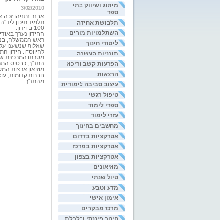
מיתוג ושיווק בתי
3/02/2010
ספר
אבנר נתניהו זכה את
תלבושת אחידה
100 בחידון.
השתלמויות מורים
החידון נערך באודי
ראש הממשלה, בנימי
לימודי חינוך
להיווסדו.
חידון הת
תוכניות העשרה
מטרתו המרכזית של 
הפרעות קשב וריכוז
התנ"ך, כבסיס התר
מוזיאון ארצות המק
הרצאות
חברות קדומות, עו
מהתנ"ך.
עיצוב סביבה לימודית
טיפול רגשי
ספרי לימוד
עזרי לימוד
מחשבים בחינוך
אטרקציות בדרום
אטרקציות במרכז
אטרקציות בצפון
מוזיאונים
טיול שנתי
מדע וטבע
אימון אישי
מרכז מבקרים
חינוך פיננסי וכלכלת