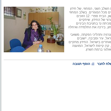
שלב השני, המחוזי, של חידון
ים מכל המגזרים. בשלב המחוזי
של החידון השתתפו התלמידים שזכו במקומות הראשונים בשלב הראשון, הבית ספרי. 12 הזוכים
י של החידון, שיתקיים
ד, מכיתה ט' בחטיבת הביניים
חון, בירכה את התלמידה ואיחלה
נרגיה ותהליכי הפקתה, משאבי
ל, עיר וסביבה, יישובים
אתרים בישראל. החידון מתקיים
קרן קיימת לישראל, המועצה
ולוגי ברמת השרון.
לח לחבר
הוסף תגובה