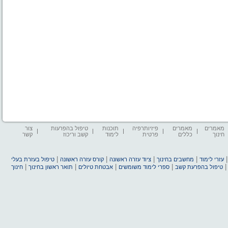
מאמרים
מאמרים
פיזיותרפיה
תוכנות
טיפול בהפרעות
צור
חינוך
כללים
פרטית
לימוד
קשב וריכוז
קשר
|
|
|
|
עזרי לימוד
מחשבים בחינוך
ציוד עזרה ראשונה
קורס עזרה ראשונה
טיפול בעזרת בעלי
|
|
|
|
טיפול בהפרעת קשב
ספרי לימוד משומשים
אבטחת טיולים
תואר ראשון בחינוך
חינוך