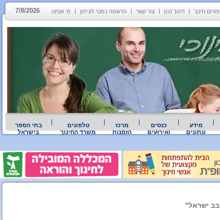
7/8/2026
פורום חינוך
חינוך נכון
צור קשר
הרשמה כמנוי לעיתון
מי אנחנו
מידע
כנסים
מרכז
טלפונים
בתי הספר
ונתונים
ואירועים
הזמנות
משרד החינוך
בישראל