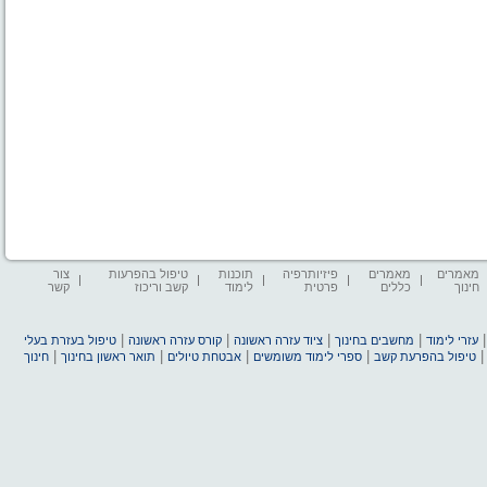
מאמרים
מאמרים
פיזיותרפיה
תוכנות
טיפול בהפרעות
צור
חינוך
כללים
פרטית
לימוד
קשב וריכוז
קשר
|
|
|
|
עזרי לימוד
מחשבים בחינוך
ציוד עזרה ראשונה
קורס עזרה ראשונה
טיפול בעזרת בעלי
|
|
|
|
טיפול בהפרעת קשב
ספרי לימוד משומשים
אבטחת טיולים
תואר ראשון בחינוך
חינוך