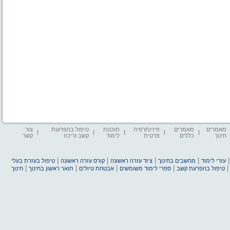
מאמרים
מאמרים
פיזיותרפיה
תוכנות
טיפול בהפרעות
צור
חינוך
כללים
פרטית
לימוד
קשב וריכוז
קשר
|
|
|
|
עזרי לימוד
מחשבים בחינוך
ציוד עזרה ראשונה
קורס עזרה ראשונה
טיפול בעזרת בעלי
|
|
|
|
טיפול בהפרעת קשב
ספרי לימוד משומשים
אבטחת טיולים
תואר ראשון בחינוך
חינוך