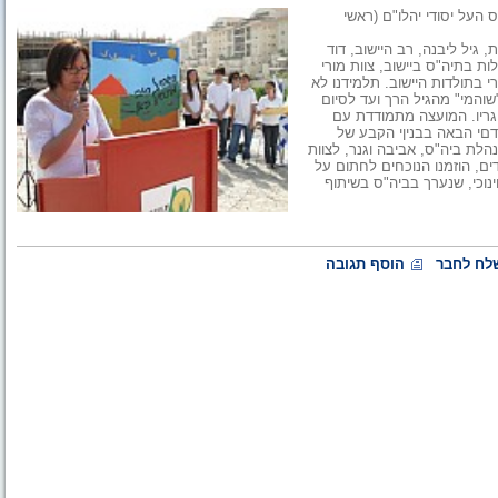
העל יסודי יהלו"ם (ראשי
יל ליבנה, רב היישוב, דוד
ת בתיה"ס ביישוב, צוות מורי
י בתולדות היישוב. תלמידנו לא
"שוהמי" מהגיל הרך ועד לסיום
וגריו. המועצה מתמודדת עם
דםי הבאה בבניןי הקבע של
ת ביה"ס, אביבה וגנר, לצוות
ם, הוזמנו הנוכחים לחתום על
נוכי, שנערך בביה"ס בשיתוף
לח לחבר
הוסף תגובה