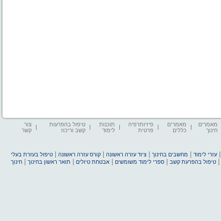
מאמרים
מאמרים
פיזיותרפיה
תוכנות
טיפול בהפרעות
צור
חינוך
כללים
פרטית
לימוד
קשב וריכוז
קשר
|
|
|
|
עזרי לימוד
מחשבים בחינוך
ציוד עזרה ראשונה
קורס עזרה ראשונה
טיפול בעזרת בעלי
|
|
|
|
טיפול בהפרעת קשב
ספרי לימוד משומשים
אבטחת טיולים
תואר ראשון בחינוך
חינוך