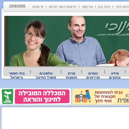
10/8/2026
רום חינוך
חינוך נכון
צור קשר
הרשמה כמנוי לעיתון
מי אנחנו
מידע
כנסים
מרכז
טלפונים
בתי הספר
ונתונים
ואירועים
הזמנות
משרד החינוך
בישראל