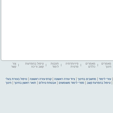
מאמרים
מאמרים
פיזיותרפיה
תוכנות
טיפול בהפרעות
צור
חינוך
כללים
פרטית
לימוד
קשב וריכוז
קשר
|
|
|
|
עזרי לימוד
מחשבים בחינוך
ציוד עזרה ראשונה
קורס עזרה ראשונה
טיפול בעזרת בעלי
|
|
|
|
טיפול בהפרעת קשב
ספרי לימוד משומשים
אבטחת טיולים
תואר ראשון בחינוך
חינוך