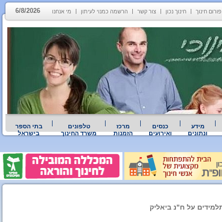
6/8/2026
פורום חינוך
חינוך נכון
צור קשר
הרשמה כמנוי לעיתון
מי אנחנו
מידע
כנסים
מרכז
טלפונים
בתי הספר
ונתונים
ואירועים
הזמנות
משרד החינוך
בישראל
למידים על ח"נ ביאליק