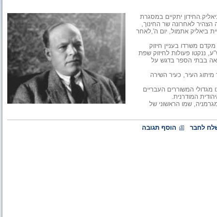
ביאליק.החידון יתקיים במסגרת
 הצהיר לאחרונה שר החינוך,
ת ביאליק אתמול, יום ה',לאחר
מקדם משרדו בעניין חיזוק
, ננקטו פעולות לחיזוק שפת
אה בבתי הספר בדגש על
 מיתוג העיר, כעיר השירה
אר 1873 – ונפטר ביולי 1934. ביאליק הינו מגדולי המשוררים העבריים
הודית המודרנית.
העלייה החמישית מגרמניה, שמו הראשוני של
לח לחבר
הוסף תגובה