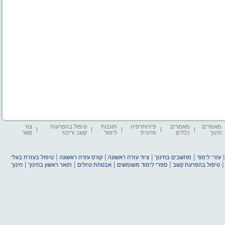
מאמרים
מאמרים
פיזיותרפיה
תוכנות
טיפול בהפרעות
צור
חינוך
כללים
פרטית
לימוד
קשב וריכוז
קשר
|
|
|
|
עזרי לימוד
מחשבים בחינוך
ציוד עזרה ראשונה
קורס עזרה ראשונה
טיפול בעזרת בעלי
|
|
|
|
טיפול בהפרעת קשב
ספרי לימוד משומשים
אבטחת טיולים
תואר ראשון בחינוך
חינוך