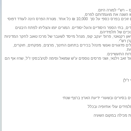
 – רש"י למורה היזם.
המורים זוכים בפרס כספי על סך 10,000 ₪ כל אחד. מטרת הפרס הינה לעודד דפוסי
ם, בתי הספר היסודיים והעל-יסודיים. המורים יזמו והצליחו לפתח היבטים
וכיים של תלמידיהם.
ון רקנאטי, פרופ' יעקב קופ, מנהל מייסד לשעבר של מרכז טאוב לחקר המדיניות
רן רש"י.
נהלי בתי ספר, מנהלים פדגוגיים ואנשי מינהל בכירים בתחום החינוך, מרצים, מפקחים, חוקרים,
ת.
ות התעשיינים.
 זאב וילנאי, ושני פרסים נוספים ע"ש שמואל וסימה לטיצ'בסקי ז"ל, שהיו אף הם
ז"ל)
ם בסיורים ובשעורי ידיעת הארץ ברצף שנתי
מידים עולי אתיופיה ובכלל
ת מכילה במקום השעיה