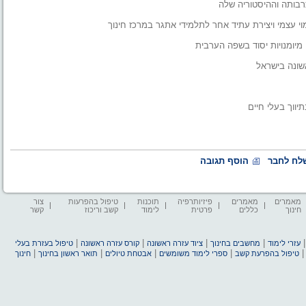
בותה וההיסטוריה שלה
י עצמי ויצירת עתיד אחר לתלמידי אתגר במרכז חינוך
מיומנויות יסוד בשפה הערבית
שונה בישראל
יווך בעלי חיים
לח לחבר
הוסף תגובה
מאמרים
מאמרים
פיזיותרפיה
תוכנות
טיפול בהפרעות
צור
חינוך
כללים
פרטית
לימוד
קשב וריכוז
קשר
|
|
|
|
עזרי לימוד
מחשבים בחינוך
ציוד עזרה ראשונה
קורס עזרה ראשונה
טיפול בעזרת בעלי
|
|
|
|
טיפול בהפרעת קשב
ספרי לימוד משומשים
אבטחת טיולים
תואר ראשון בחינוך
חינוך