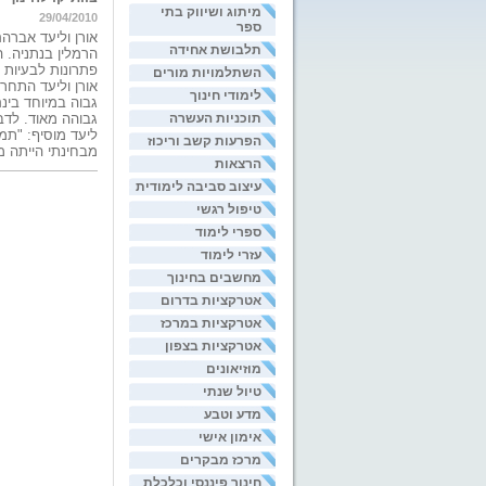
מיתוג ושיווק בתי
29/04/2010
ספר
אורן וליעד אברה
תלבושת אחידה
הרמלין בנתניה. 
פתרונות לבעיות 
השתלמויות מורים
אורן וליעד התחר
לימודי חינוך
גבוה במיוחד בינ
תוכניות העשרה
גבוהה מאוד. לדבר
ליעד מוסיף: "תמי
הפרעות קשב וריכוז
מבחינתי הייתה מ
הרצאות
עיצוב סביבה לימודית
טיפול רגשי
ספרי לימוד
עזרי לימוד
מחשבים בחינוך
אטרקציות בדרום
אטרקציות במרכז
אטרקציות בצפון
מוזיאונים
טיול שנתי
מדע וטבע
אימון אישי
מרכז מבקרים
חינוך פיננסי וכלכלת