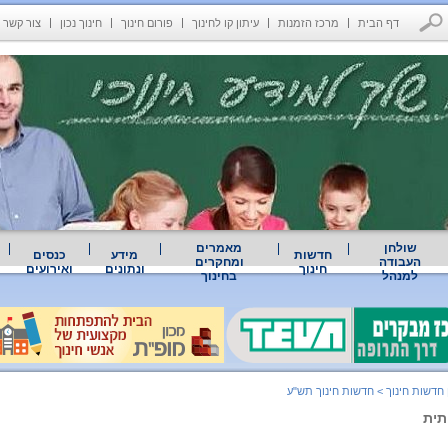
דף הבית
מרכז הזמנות
עיתון קו לחינוך
פורום חינוך
חינוך נכון
צור קשר
שולחן
מאמרים
חדשות
מידע
כנסים
העבודה
ומחקרים
חינוך
ונתונים
ואירועים
למנהל
בחינוך
 חדשות חינוך
>
חדשות חינוך תש"ע
תית