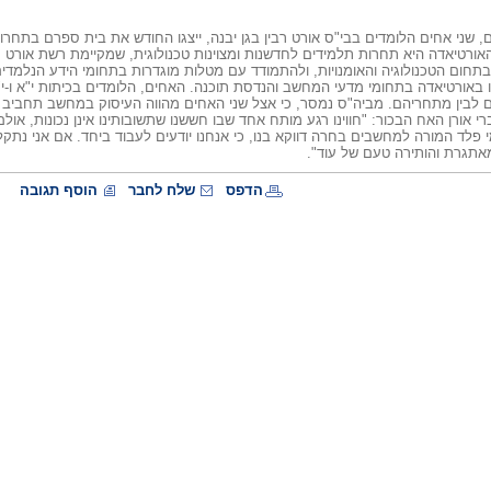
ם, שני אחים הלומדים בבי"ס אורט רבין בגן יבנה, ייצגו החודש את בית ספרם בתח
האורטיאדה היא תחרות תלמידים לחדשנות ומצוינות טכנולוגית, שמקיימת רשת אורט
בתחום הטכנולוגיה והאומנויות, ולהתמודד עם מטלות מוגדרות בתחומי הידע הנלמדי
ו באורטיאדה בתחומי מדעי המחשב והנדסת תוכנה. האחים, הלומדים בכיתות י"א ו-י"
ם לבין מתחריהם. מביה"ס נמסר, כי אצל שני האחים מהווה העיסוק במחשב תחביב מ
י אורן האח הבכור: "חווינו רגע מותח אחד שבו חששנו שתשובותינו אינן נכונות, או
 פלד המורה למחשבים בחרה דווקא בנו, כי אנחנו יודעים לעבוד ביחד. אם אני נתקל 
אתגרת והותירה טעם של עוד".
הדפס
שלח לחבר
הוסף תגובה