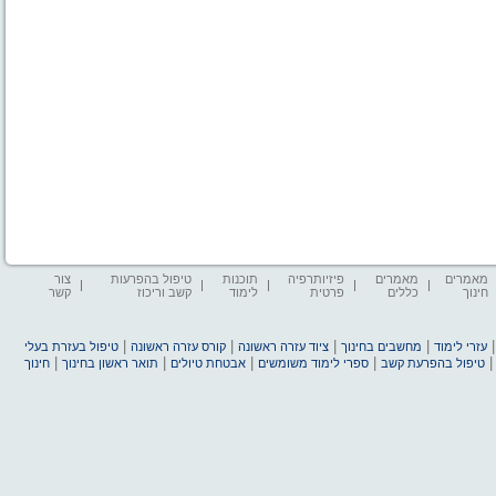
מאמרים
מאמרים
פיזיותרפיה
תוכנות
טיפול בהפרעות
צור
חינוך
כללים
פרטית
לימוד
קשב וריכוז
קשר
|
|
|
|
עזרי לימוד
מחשבים בחינוך
ציוד עזרה ראשונה
קורס עזרה ראשונה
טיפול בעזרת בעלי
|
|
|
|
טיפול בהפרעת קשב
ספרי לימוד משומשים
אבטחת טיולים
תואר ראשון בחינוך
חינוך