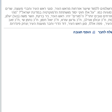
רושלים ב-9-13.5, יזכו התיכוניסטים הירושלמים ללמוד שיעור אזרחות מראש העיר, סגני ראש העיר וחברי מעוצה, שרים
ו ביום חמישי, 12.5. השיעורים יעסקו בסוגיות כמו: "על אלו חוקי יסוד מושתתת הדמוקרטיה במדינת ישראל"? "מהי
רחים טובים יותר"? ה"מורים" יהיו: ראש העיר, ניר ברקת, השר משה (בוגי) יעלון,
ת, ח"כ זבולון אורלב, ח"כ גדעון עזרא, ח"כ יואל חסון, ח"כ נחמן שי ,ח"כ זאב
ש העיר, פפה אללו, סגן ראש העיר, דוד הדרי וחבר מועצת העיר,יצחק פינדרוס.
לח לחבר
הוסף תגובה