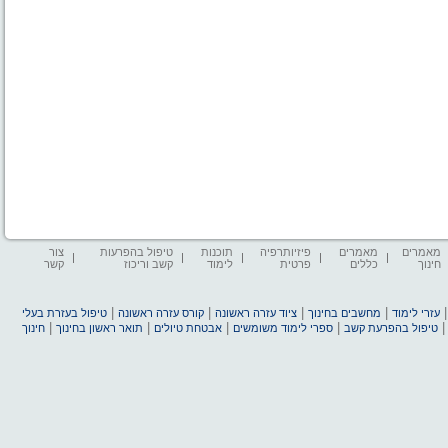
מאמרים
מאמרים
פיזיותרפיה
תוכנות
טיפול בהפרעות
צור
חינוך
כללים
פרטית
לימוד
קשב וריכוז
קשר
|
|
|
|
עזרי לימוד
מחשבים בחינוך
ציוד עזרה ראשונה
קורס עזרה ראשונה
טיפול בעזרת בעלי
|
|
|
|
טיפול בהפרעת קשב
ספרי לימוד משומשים
אבטחת טיולים
תואר ראשון בחינוך
חינוך