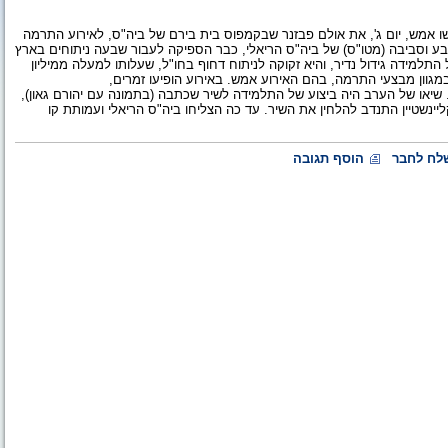
, גדשו אמש, יום ג', את אולם פבזנר שבקמפוס בית בירם של ביה"ס, לאירוע התרמה
, תלמידת ביה"ס למדע, טבע וסביבה (מטו"ס) של ביה"ס הריאלי, כבר הספיקה לעבור שבעה ניתוחים בארץ
תלמידה גידול נדיר, והיא זקוקה לניתוח דחוף בחו"ל, שעלותו למעלה ממיליון
מגוון מבצעי התרמה, בהם האירוע אמש. באירוע הופיעו זמרים,
ג. שיאו של הערב היה ביצוע של התלמידה לשיר שכתבה (בתמונה עם יהורם גאון),
ינשטיין התנדב להלחין את השיר. עד כה הצליחו ביה"ס הריאלי ועמותת קו
לח לחבר
הוסף תגובה