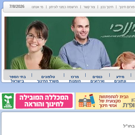
7/8/2026
פורום חינוך
חינוך נכון
צור קשר
הרשמה כמנוי לעיתון
מי אנחנו
מידע
כנסים
מרכז
טלפונים
בתי הספר
ונתונים
ואירועים
הזמנות
משרד החינוך
בישראל
בחו"ל