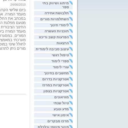
מיתוג ושיווק בתי
24/06/2010
ספר
תלבושת אחידה
מעמד המורה. את
במכתב את החלטת
השתלמויות מורים
מטעם מפלגת העב
לימודי חינוך
החינוך הציבורית
תוכניות העשרה
מעמד המורה בישר
המורים, במסגרתו 
הפרעות קשב וריכוז
מערכתי במאמציהם
הרצאות
לחולל שינוי במוס
מורים ניתן לתרג
עיצוב סביבה לימודית
טיפול רגשי
ספרי לימוד
עזרי לימוד
מחשבים בחינוך
אטרקציות בדרום
אטרקציות במרכז
אטרקציות בצפון
מוזיאונים
טיול שנתי
מדע וטבע
אימון אישי
מרכז מבקרים
חינוך פיננסי וכלכלת