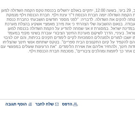
ביום שלישי הקרוב, 29 ביוני, בשעה 12:00, יתקיים באולם ירושלים בכנסת טקס הקמת השדולה למען
 הקמת השדולה יזמה חברת הכנסת ד"ר עינת וילף. חברת הכנסת וילף מנמקת
ה להקים את השדולה. לדבריה: "לפני מספר חודשים הושבעתי כחברת כנסת
ודה. בנאום ההשבעה שלי הצהרתי כי את מירב מאמציי אשקיע בהצלת מערכת
 במדינת ישראל. במסגרת זו אני שמחה להודיע על הקמת השדולה בכנסת למען
אל. בעיניי, הדרך לשיקום מערכת החינוך הציבורי עוברת בשינוי מקיף במעמד
יושבו למורים ולמנהלים הסמכויות לקיים לימודים תקינים בכיתות, והם יזכו לגיבוי
 להקפיד על קיום התקנונים הבית ספריים". בטקס ישתתפו אנשי חינוך שהצליחו
דות חינוך, ולהחזיר אליהם את אווירת הלימודים. "את הרעיונות שעולים במפגשיי עם
ם אחר כך ליוזמות ומהלכים ציבוריים", מסכמת חברת הכנסת וילף.
הדפס
שלח לחבר
הוסף תגובה