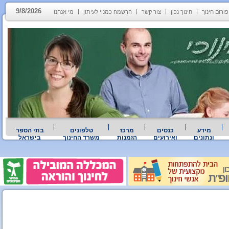
9/8/2026
פורום חינוך
חינוך נכון
צור קשר
הרשמה כמנוי לעיתון
מי אנחנו
מידע
כנסים
מרכז
טלפונים
בתי הספר
ונתונים
ואירועים
הזמנות
משרד החינוך
בישראל