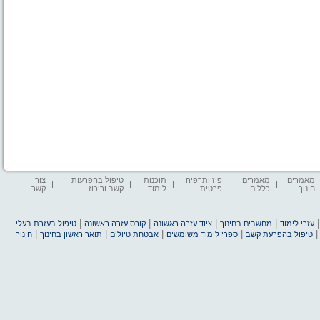
מאמרים
מאמרים
פיזיותרפיה
תוכנות
טיפול בהפרעות
צור
חינוך
כללים
פרטית
לימוד
קשב וריכוז
קשר
|
|
|
|
עזרי לימוד
מחשבים בחינוך
ציוד עזרה ראשונה
קורס עזרה ראשונה
טיפול בעזרת בעלי
|
|
|
|
טיפול בהפרעת קשב
ספרי לימוד משומשים
אבטחת טיולים
תואר ראשון בחינוך
חינוך