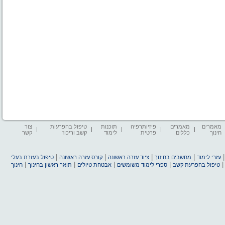
מאמרים
מאמרים
פיזיותרפיה
תוכנות
טיפול בהפרעות
צור
חינוך
כללים
פרטית
לימוד
קשב וריכוז
קשר
|
|
|
|
עזרי לימוד
מחשבים בחינוך
ציוד עזרה ראשונה
קורס עזרה ראשונה
טיפול בעזרת בעלי
|
|
|
|
טיפול בהפרעת קשב
ספרי לימוד משומשים
אבטחת טיולים
תואר ראשון בחינוך
חינוך