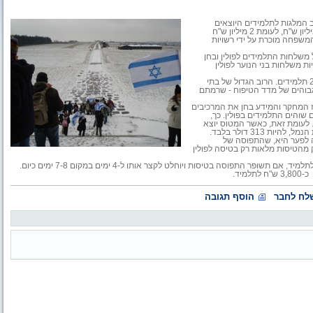
 המלגות לתלמידים היוצאים
במשלחת לפולין. ממשרד החינוך נמסר, כי בתשע"א יעמוד התקציב על 5 מיליון ש"ח, לעומת 2 מיליון ש"ח
משפחה מוכרת על ידי רשויות
משלחות התלמידים לפולין ובחן
ת משלחות בני הנוער לפולין
במסמך מצוין, בין היתר, כי בשנת 2009 השתתפו במשלחות לפולין כ-27,000 תלמידים. הרוב הגדול של בתי
חמשת העשירונים הגבוהים של מדד הטיפוח - שרמתם
נאמדת ב-1,480 דולר לתלמיד - כ-5,600 ש"ח. מרכז המחקר והמידע בחן את המרכיבים
שוהים התלמידים בפולין. כך,
 דולר עבור הטיסה לפולין. לעומת זאת, כאשר המטוס יוצא
מהארץ בתפוסה מלאה וכך גם חוזר אליה, אמורה עלות הטיסה, כולל אגרות הנמל, להיות 313 דולר בלבד.
. הסיבה לפער היא, שהתפוסה של
 מהטיסות מלאות רק בטיסה לפולין
על פי המסמך, הצמצום המירבי של עלויות המסע עשוי להגיע לכ-510 דולר לתלמיד, אם תשופר התפוסה בטיסות ויוחלט לקצר אותו ל-4 ימים במקום 7-8 ימים כיום.
לח לחבר
הוסף תגובה