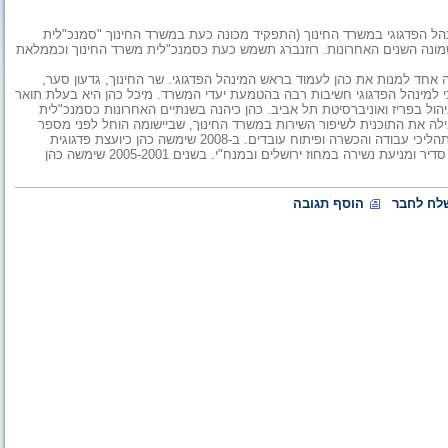
נהל הפדגוגי במשרד החינוך (התפקיד מכונה כעת במשרד החינוך "סמנכ"לית
שמונה השנים האחרונות. רוזנברג תשמש כעת כסמנכ"לית משרד החינוך וכממלאת
אחד למנות את כהן לעמוד בראש המינהל הפדגוגי. שר החינוך, גדעון סער,
 כי למינהל הפדגוגי חשיבות רבה בהטמעת יעדי המשרד. מיכל כהן היא בעלת תואר
ול בפריז ואוניברסיטת תל אביב. כהן כיהנה בשנתיים האחרונות כסמנכ"לית
לה את התוכנית לשיפור השירות במשרד החינוך, שביישומה הוחל לפני מספר
חודשים. כמו כן, הובילה כהן שינויים ארגוניים במבנה המשרד, שיפור תהליכי עבודה והכשרה ופיתוח עובדים. ב-2008 שימשה כהן כיועצת פדגוגית
למנכ"לית משרד החינוך. בשנים 2007-2005 שימשה כמפקחת ביקור סדיר ומניעת נשירה במחוז ירושלים ובמנח"י. בשנים 2005-2001 שימשה כהן
לח לחבר
הוסף תגובה