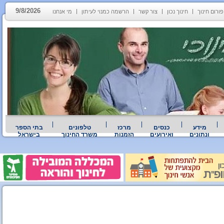
9/8/2026
פורום חינוך
חינוך נכון
צור קשר
הרשמה כמנוי לעיתון
מי אנחנו
מידע
כנסים
מרכז
טלפונים
בתי הספר
ונתונים
ואירועים
הזמנות
משרד החינוך
בישראל