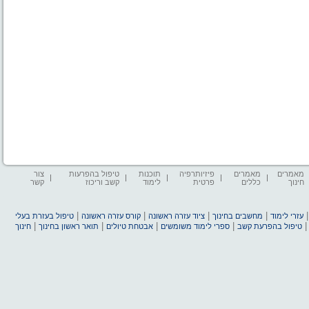
מאמרים
מאמרים
פיזיותרפיה
תוכנות
טיפול בהפרעות
צור
חינוך
כללים
פרטית
לימוד
קשב וריכוז
קשר
|
|
|
|
עזרי לימוד
מחשבים בחינוך
ציוד עזרה ראשונה
קורס עזרה ראשונה
טיפול בעזרת בעלי
|
|
|
|
טיפול בהפרעת קשב
ספרי לימוד משומשים
אבטחת טיולים
תואר ראשון בחינוך
חינוך