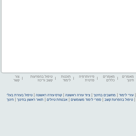
מאמרים
מאמרים
פיזיותרפיה
תוכנות
טיפול בהפרעות
צור
חינוך
כללים
פרטית
לימוד
קשב וריכוז
קשר
|
|
|
|
עזרי לימוד
מחשבים בחינוך
ציוד עזרה ראשונה
קורס עזרה ראשונה
טיפול בעזרת בעלי
|
|
|
|
טיפול בהפרעת קשב
ספרי לימוד משומשים
אבטחת טיולים
תואר ראשון בחינוך
חינוך