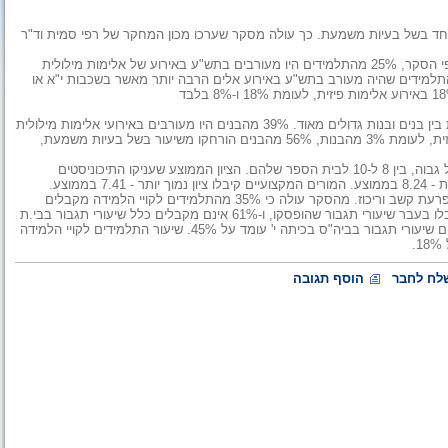
ר אחד בשל בעיות משמעת. כך עולה מסקר שערכו מכון המחקר של רפי סמית וד"ר
הסקר נערך בקרב מדגם מייצג של 400 תלמידים מכיתות י'-י"ב. על פי הסקר, 25% מהתלמידים היו מעורבים בתש"ע באירוע של אלימות מילולית
שיעור התלמידים שהיה מעורב בתש"ע באירוע אלים הרבה יותר מאשר בשכבות י"א או
י"ב; 30% מתלמידי כיתות י' היו מעורבים באירוע אלימות מילולית ו-18% באירוע אלימות פיזית, לעומת 18% ו-8% בלבד
מהסקר גם עולה כי ההבדלים במעורבות באלימות ובהפרות משמעת בין בנים ובנות גדולים מאוד. 39% מהבנים היו מעורבים באירועי אלימות מילולית
לעומת 11% מהבנות, 24% מהבנים היו מעורבים באירועי אלימות פיזית, לעומת 3% מהבנות, 56% מהבנים הורחקו משיעור בשל בעיות משמעת,
למרות בעיות המשמעת והאלימות, נתנו 63% מהתיכוניסטים ציון כולל גבוה, בין 8 ל-10 לבית הספר שלהם. הציון הממוצע שעניקו התיכוניסטים
17% מהתלמידים שהשתתפו בסקר אובחנו כבעלי לקות למידה או הפרעת קשב וריכוז. מהסקר עולה כי 35% מהתלמידים לקויי הלמידה מקבלים
שיעור תגבור בבית הספר במהלך יום הלימודים. 4% מהתלמידים קיבלו בעבר שיעורי תגבור שהופסקו, ו-61% אינם מקבלים כלל שיעורי תגבור בבי.ת
הספר במהלך יום הלימודים. שיעור התלמידים לקויי הלמידה המקבלים שיעורי תגבור בביה"ס בכיתה י' עומד על 45%. שיעור התלמידים לקויי הלמידה
.
לח לחבר
הוסף תגובה