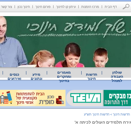
דף הבית
מרכז הזמנות
עיתון קו לחינוך
פורום חינוך
חינוך נכון
צור קשר
שולחן
מאמרים
חדשות
מידע
כנסים
העבודה
ומחקרים
חינוך
ונתונים
ואירועים
למנהל
בחינוך
 חדשות חינוך
>
חדשות חינוך תש"ע
ירח תלמידים העולים לכיתה א'