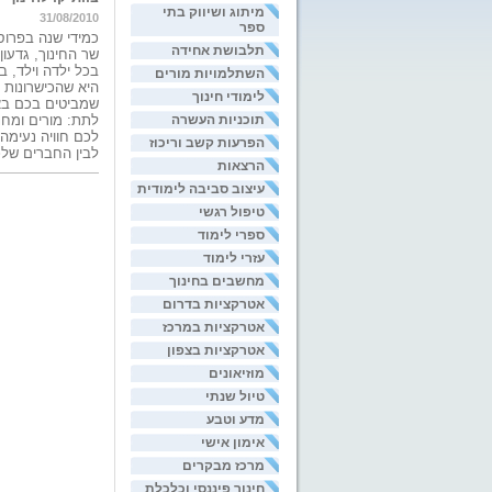
מיתוג ושיווק בתי
31/08/2010
ספר
כמידי שנה בפרוס
תלבושת אחידה
שר החינוך, גדעו
בכל ילדה וילד, 
השתלמויות מורים
היא שהכישרונות 
לימודי חינוך
שמביטים בכם באה
תוכניות העשרה
לתת: מורים ומחנ
לכם חוויה נעימה
הפרעות קשב וריכוז
לבין החברים שלכם
הרצאות
עיצוב סביבה לימודית
טיפול רגשי
ספרי לימוד
עזרי לימוד
מחשבים בחינוך
אטרקציות בדרום
אטרקציות במרכז
אטרקציות בצפון
מוזיאונים
טיול שנתי
מדע וטבע
אימון אישי
מרכז מבקרים
חינוך פיננסי וכלכלת