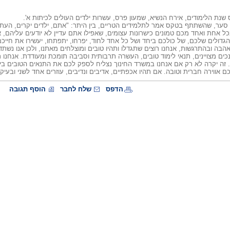
 שנת הלימודים, אירח הנשיא, שמעון פרס, עשרות ילדים העולים לכיתות א'.
ן סער, שהשתתף בטקס אמר לתלמידים הטריים, בין היתר: "אתם, ילדים יקרים, העתי
בכל אחת ואחד מכם טמונים כישרונות עצומים, שאפילו אתם עדיין לא יודעים עליהם, 
הגדולים שלכם, של כולכם ביחד ושל כל אחד לחוד, יפרחו, יתפתחו, יעשירו את חייכ
בה ובהתרגשות, אנחנו רוצים שתגדלו ותהיו טובים ומוצלחים מאתנו, ולכן אנו נ
כים מצויינים, תנאי לימוד טובים, העשרה תרבותית וסביבה תומכת ומעודדת. אנחנו 
. זה יקרה לא רק אם אנחנו במשרד החינוך נצליח לספק לכם את התנאים הטובים בי
 אווירה חברית וטובה. אם תהיו אכפתיים, אדיבים ונדיבים, עוזרים אחד לשני ובעיק
הדפס
שלח לחבר
הוסף תגובה