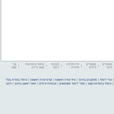
מאמרים
מאמרים
פיזיותרפיה
תוכנות
טיפול בהפרעות
צור
חינוך
כללים
פרטית
לימוד
קשב וריכוז
קשר
|
|
|
|
עזרי לימוד
מחשבים בחינוך
ציוד עזרה ראשונה
קורס עזרה ראשונה
טיפול בעזרת בעלי
|
|
|
|
טיפול בהפרעת קשב
ספרי לימוד משומשים
אבטחת טיולים
תואר ראשון בחינוך
חינוך