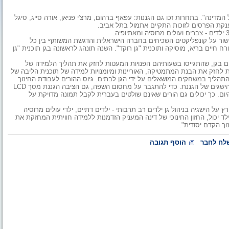
מדינה". בתחרות זכו גם הגננות: עפאף ברהום, מרצ'י פניאן, אורה סייג, סיגל
ענקת הפרסים לזוכות התקיים אתמול בתל אביב.
 גישור על קונפליקטים השכיחים בחברה הישראלית והדגשת המשותף בין כל
רח חיים בריא, מוסיקה ותוכנית "גן רוקד". השנה תונהג לראשונה בגן תוכנית "גן
 בגן, שהתגייסו בשעותיהם הפנויות המעטות לחזק את תהליך הלמידה של
 לחזק את הבנת המתמטיקה, האוריינות ומיומנויות למידה של תוכנית הליבה של
תהליך במשחקים המושאלים על ידי הגן לבתים. גיוס ההורים לעבודת החינוך
בגן, למרות שרבים מהם אינם שולטים בשפה העברית, הוא אחד מההישגים של הגננת. כדי להתגבר על מחסום השפה, גם הציבה הגננת מסך LCD
ם. כך יכולים גם הורים שאינם שולטים בעברית לקבל תמונה מדויקת על
 על הישגיה בניהול גן ילדים רב תרבותי - ילדים דתיים, ילדי עולים מרוסיה
יכול, החזון החינוכי של דינה המעניק הזדמנות ללמידה חוויתית המחזקת את
ך הקדם יסודית".
לח לחבר
הוסף תגובה