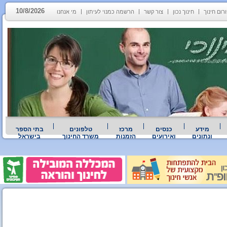
10/8/2026
רום חינוך
חינוך נכון
צור קשר
הרשמה כמנוי לעיתון
מי אנחנו
מידע
כנסים
מרכז
טלפונים
בתי הספר
ונתונים
ואירועים
הזמנות
משרד החינוך
בישראל