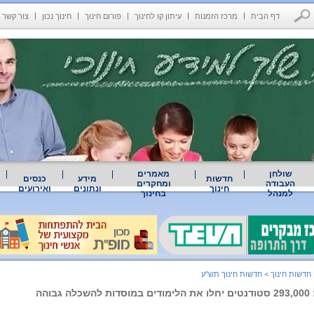
דף הבית
מרכז הזמנות
עיתון קו לחינוך
פורום חינוך
חינוך נכון
צור קשר
שולחן
מאמרים
חדשות
מידע
כנסים
העבודה
ומחקרים
חינוך
ונתונים
ואירועים
למנהל
בחינוך
 חדשות חינוך
>
חדשות חינוך תש"ע
בוהה