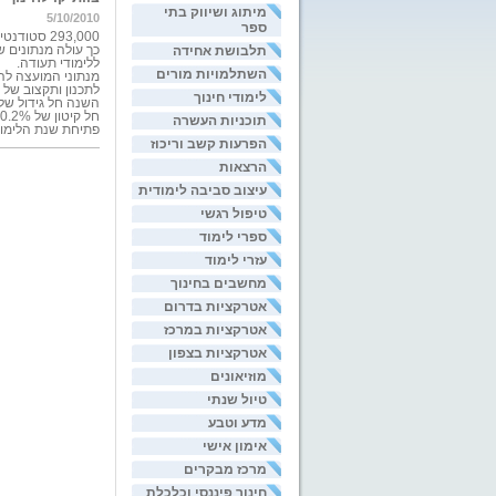
מיתוג ושיווק בתי
5/10/2010
ספר
תלבושת אחידה
ללימודי תעודה.
השתלמויות מורים
לתכנון ותקצוב של המועצה להשכלה גבוהה
לימודי חינוך
תוכניות העשרה
פתיחת שנת הלימודי
הפרעות קשב וריכוז
הרצאות
עיצוב סביבה לימודית
טיפול רגשי
ספרי לימוד
עזרי לימוד
מחשבים בחינוך
אטרקציות בדרום
אטרקציות במרכז
אטרקציות בצפון
מוזיאונים
טיול שנתי
מדע וטבע
אימון אישי
מרכז מבקרים
חינוך פיננסי וכלכלת