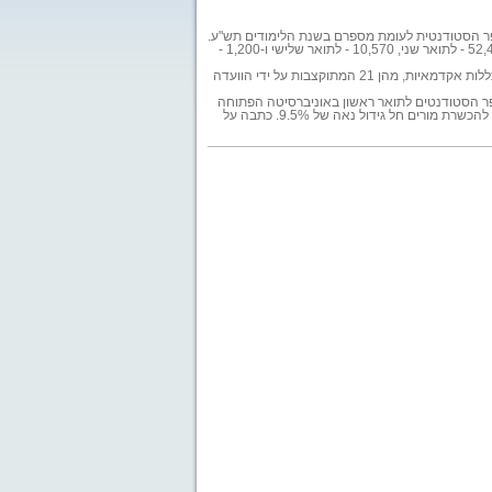
ם יחלו ביום א' הקרוב את הלימודים במוסדות להשכלה גבוהה. מדובר בגידול של 3.4% במספר הסטודנטית לעומת מספרם בשנת הלימודים תש"ע.
כך עולה מנתונים שפרסמה המועצה להשכלה גבוהה. 228,740 סטודנטים יחלו את הלימודים לתואר ראשון, 52,460 - לתואר שני, 10,570 - לתואר שלישי ו-1,200 -
מנתוני המועצה להשכלה גבוהה עולה, כי בישראל פועלים: 8 אוניברסיטאות כולל האוניברסיטה הפתוחה, 35 מכללות אקדמאיות, מהן 21 המתוקצבות על ידי הוועדה
שון הלומדים ב-7 האוניברסיטאות למחקר. במספר הסטודנטים לתואר ראשון באוניברסיטה הפתוחה
חל קיטון של 0.2%. במספר הסטודנטים במכללות האקדמיות חל גידול של 6.2%. במספר הסטודנטים במכללות להכשרת מורים חל גידול נאה של 9.5%. כתבה על