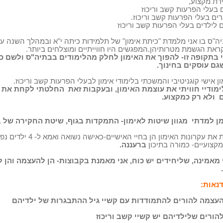
ירת מקצוע,
ם בעלי הפרעות קשב וריכוז
רים בעלי הפרעות קשב וריכוז.
ם לילדים בעלי הפרעות קשב וריכוז
ה"ס בו אני מלמדת "כיתת אימון" של תלמידות כיתה י"א ובמהלך השנה ע
את הגשמת מטרותיהן.המפגשים היו חווייתיים ומוצלחים ביותר.
 בתקופה זו- להפוך את האימון לחלק מהלימודים בבתיה"ס ולשם כ
גם עוסקים בחינוך.
ן אישי קוגניטיבי והמשכתי בלימודי אימון לבעלי הפרעות קשב וריכוז.
ימודיי חוויתי את עוצמת האימון, ובעקבות זאת
החלטתי לקחת את "
ם
ולא רק כמקצוע.
ן למדתי
מגוון שיטות לאימון- התמקדות בגוף, שיטת החקירה של בי
 עקרונות האימון הן בחיי האישיים-כאישה נשואה ואמא ל- 4 ילדים נפלאים,
מקצועיים- כמורה בתיכון
ברעננה.
י מאמינה, שליחידים יש כוח, אני מאמנת בקבוצות- הן להעצמה והן ל
נאות:
העצמה להורים להתמודדות עם קשיי גיל ההתבגרות של ילדיהם
הורים שלילדיהם יש קשיי קשב וריכוז