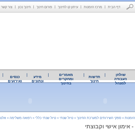
דף הבית
מרכז הזמנות
עיתון קו לחינוך
פורום חינוך
חינוך נכון
צור קשר
שולחן
מאמרים
חדשות
מידע
כנסים
העבודה
ומחקרים
חינוך
ונתונים
ואירועים
למנהל
בחינוך
הזמנות
>
ספקי השירותים למערכת החינוך
>
טיול שנתי
>
טיול שנתי כללי
>
רפואה משלימה
>
אלטר
- אימון אישי וקבוצתי