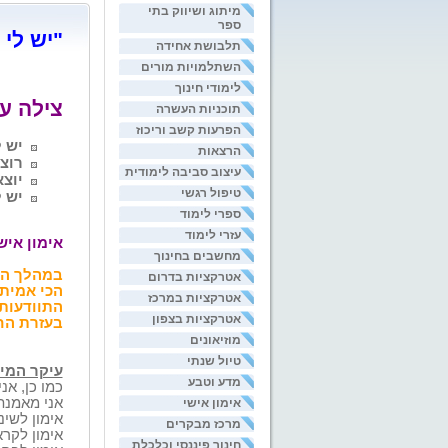
מיתוג ושיווק בתי
ספר
"יש לי 
תלבושת אחידה
השתלמויות מורים
לימודי חינוך
צילה עמ
תוכניות העשרה
הפרעות קשב וריכוז
יש 
הרצאות
רוצה
עיצוב סביבה לימודית
יוצ
טיפול רגשי
יש ל
ספרי לימוד
עזרי לימוד
אימון איש
מחשבים בחינוך
במהלך המ
אטרקציות בדרום
הכי אמיתי
אטרקציות במרכז
התוודעות 
אטרקציות בצפון
בעזרת החי
מוזיאונים
טיול שנתי
עיקר המיק
מדע וטבע
כמו כן, אנ
אני מאמנת 
אימון אישי
אימון לשינ
מרכז מבקרים
אימון לקרא
חינוך פיננסי וכלכלת