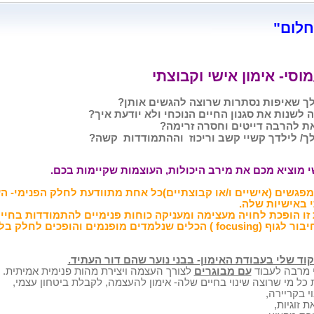
חלום"
וסי- אימון אישי וקבוצתי
לך שאיפות נסתרות שרוצה להגשים אותן?
 לשנות את סגנון החיים הנוכחי ולא יודעת איך?
את להרבה דייטים וחסרה זרימה?
ך/ לילדך קשיי קשב וריכוז
וההתמודדות
קשה?
י מוציא מכם את מירב היכולות, העוצמות שקיימות בכם.
פגשים (אישיים ו/או קבוצתיים)כל אחת מתוודעת לחלק הפנימי- ה
 באישיות שלה.
זו הופכת לחויה מעצימה ומעניקה כוחות פנימיים להתמודדות בחיים
בור לגוף (
focusing
) הכלים שנלמדים מופנמים והופכים לחלק בל
וד שלי בעבודת האימון- בבני נוער שהם דור העתיד.
י מרבה לעבוד
עם מבוגרים
לצורך העצמה ויצירת מהות פנימית אמיתית.
כל מי שרוצה שינוי בחיים שלה- אימון להעצמה, לקבלת ביטחון עצמי,
וי בקריירה,
ת זוגיות,