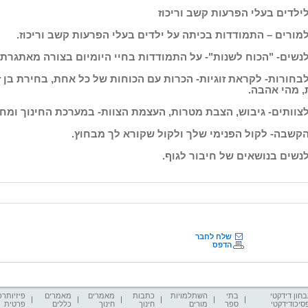
ילדים בעלי הפרעות קשב וריכוז
מורים – התמודדות בכיתה על ילדים בעלי הפרעות קשב וריכוז.
נשים- "הכוח לשנות"- על התמודדות בחיי היומיום בצורה מאתגרת ו
בחורות- לקראת זוגיות- הכרות עם הכוחות של כל אחת, בחירת בן 
, מהי אהבה.
צוותים- גיבוש, הצבת מטרות, העצמת הצוות- במערכת החינוך ומחו
הקשבה- לקול הפנימי שלך ולקול שקורא לך מבחוץ.
נשים בנושאים של חיבור לגוף.
שלח לחבר
הדפס
חון דידקטי
בתי
השתלמויות
כתבות
מאמרים
מאמרים
פיזיותרפ
סיכודידקטי
ספר
מורים
חינוך
חינוך
כללים
פרטית