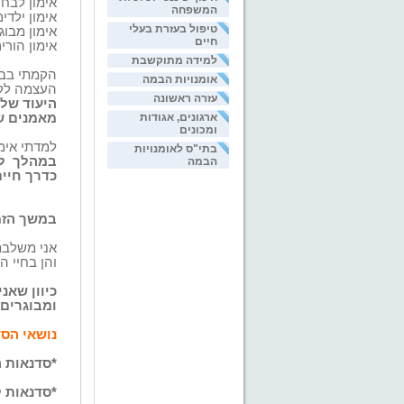
אימון לבח
המשפחה
אימון ילדי
טיפול בעזרת בעלי
אימון מבוג
חיים
אימון הורי
למידה מתוקשבת
הקמתי בבי
אומנויות הבמה
העצמה לקר
עזרה ראשונה
היעוד שלי
מאמנים ש
ארגונים, אגודות
ומכונים
למדתי אימו
בתי"ס לאומנויות
במהלך
ל
הבמה
כדרך חיי
במשך הזמ
אני משלבת את
והן בחיי ה
כיוון שאנ
ומבוגרים.
נושאי הסד
*סדנאות 
*סדנאות ל