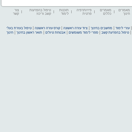
מאמרים
מאמרים
פיזיותרפיה
תוכנות
טיפול בהפרעות
צור
חינוך
כללים
פרטית
לימוד
קשב וריכוז
קשר
|
|
|
|
עזרי לימוד
מחשבים בחינוך
ציוד עזרה ראשונה
קורס עזרה ראשונה
טיפול בעזרת בעלי
|
|
|
|
טיפול בהפרעת קשב
ספרי לימוד משומשים
אבטחת טיולים
תואר ראשון בחינוך
חינוך