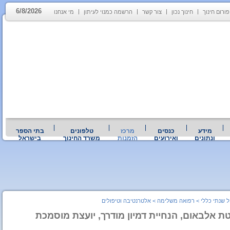
6/8/2026
פורום חינוך
חינוך נכון
צור קשר
הרשמה כמנוי לעיתון
מי אנחנו
מידע
כנסים
מרכז
טלפונים
בתי הספר
ונתונים
ואירועים
הזמנות
משרד החינוך
בישראל
ל שנתי כללי
>
רפואה משלימה
>
אלטרנטיבה וטיפולים
 אלבאום, הנחיית דמיון מודרך, יועצת מוסמכת