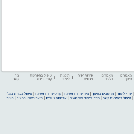
מאמרים
מאמרים
פיזיותרפיה
תוכנות
טיפול בהפרעות
צור
חינוך
כללים
פרטית
לימוד
קשב וריכוז
קשר
|
|
|
|
עזרי לימוד
מחשבים בחינוך
ציוד עזרה ראשונה
קורס עזרה ראשונה
טיפול בעזרת בעלי
|
|
|
|
טיפול בהפרעת קשב
ספרי לימוד משומשים
אבטחת טיולים
תואר ראשון בחינוך
חינוך