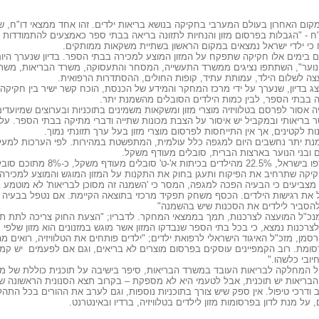
ום האחרון בעולם המערבי בחקיקה בנושא בריאות ילדים. זהו אחד ממצאי דו"ח, שהוצ
"ח - "הגבלות בפרסום מזון והנחיות לתזונה בריאה בבתי ספר כאמצעים להתמודדות ע
 כי ילדי ישראל נמצאים במקום הראשון בשתיית משקאות ממותקים.
דם בימים אלו חקיקה שתפקח על המזון המוצע למכירה בבתי הספר. בדיון שנערך היום
 נוער", השתתפו נציגים ממשרד התעשייה, המסחר והתעסוקה, משרד הבריאות, משר
צה לשלום הילד, עמותת עתיד, קופות החולים, ההסתדרות הרפואית.
צג בדיון, שנערך על ידי מרכז המחקר והמידע של הכנסת, הוכח קשר ישיר בין חקיקה
יה בבתי הספר, לבין כמות הילדים הסובלים מהשמנת יתר.
ר בריאותי ובמקביל יש איסור על הצבת מכונות שתייה ודברי מתיקה בבתי הספר. על 
ת לקטינים, אך אין התייחסות לפרסום מוצרי מזון בעל ערך תזונתי נמוך.
לפי נתונים שנאספו בישראל, %
חקיקה שתרחיב את הפיקוח ותעגן בחוק את התקנות על המזון המוגש והמוצע למכירה 
ם מצביעים כי הבעיה הפכה למגפה, המסר כי 'השמנה זה מסוכן לבריאות' לא מוטמע
ל את רגישות הילדים. הכסף משחק תפקיד מרכזי בתוצאה הקיימת. אם נטפל בבעיה מג
להסביר לילדים את הסכנות שיש בהשמנה"
מנכ"ל המועצה לצרכנות, תמך בממצאי המחקר. לדבריו; "הצעת החוק צריכה לתת ת
רכנות נמצא, כי בכל בתי הספר שנבדקו המזון אשר מוגש במזנונים הוא מזון שלפי ח
רסמן, מזכ"ל האיגוד הישראלי לרפואת ילדים; "ילדים פותחים את הטלוויזיה, רואים 
ומת. רוב הקמפיינים עוסקים בפרסום מוצרים לא בריאים, וגם אם לפעמים יש קמפיי
חיובי כלשהו."
הל המחלקה לבריאות העובד במשרד הבריאות, סיפר בישיבה על תוכנית כוללת של 
הבריאות יש תוכנית, אבל לטעמי היא לא מספקת – בקרוב תצא הסנונית הראשונה 
דרכי טיפול. אין ספק שיש צורך בתוכניות נוספות, וגם לערב את ההורים בכל התהליך
על מנת לדון בפרסומות מזון לילדים בטלוויזיה, ברדיו ובאינטרנט.