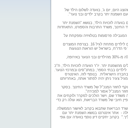
ג היום, יום ג', בוועדה לשלום הילד של
ם השמנת יתר בקרב ילדים ובני נוער".
 בוועדה לזכויות הילד, בנושא "השמנת יתר
ד החינוך, משרד התרבות והספורט, התאחדות
 המגבילה פרסומות בטלוויזיה ומפקחת על
בשבדיה ובבריטניה אסור לפרסם בטלוויזיה מוצרי מזון ומשקאות משמינים בתוכניות ובערוצים שמיועדים לילדים מתחת לגיל 16. בצרפת המוצרים
פי הדו"ח, בישראל יש הוראות הנוגעות
עודף משקל והשמנת יתר נחשבים היום למגפה כלל עולמית, המתפשטת במהירות. לפי הערכות למעלה מ-30% מהילדים ובני הנוער באירופה,
22.5 מהילדים בכיתות א'-ט' סובלים מעודף משקל, כ-8% מתוכם סובלים מהשמנת יתר. יו"ר הוועדה לזכויות הילד, ח"כ
לילדים בבתי הספר, במתנ"סים ובמרכזי הנוער.
 בחברה הישראלית. בנוסף לזה, האינטרס
יל צעיר ניתן יהיה לפתור אותה, באחריותנו
וקף לחוזר המנכ"ל של משרד החינוך. בסקר
וזר המנכ"ל אסור למכירה".
מה משודר שם, וישר הולכים למקרר ולוקחים את
ן חיובי של משרד הבריאות, הוא עולה רק כדי
משרד הבריאות שתבוא בקרוב לאישור הממשלה.
שלה - אתר אינטרנט בנושא השמנת יתר עם
." בקרוב יתקיים דיון נוסף בוועדה עם גופי