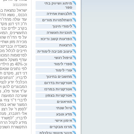
מיתוג ושיווק בתי
3/11/2009
ספר
ישראל נמצאת במק
תלבושת אחידה
הכנס., נושא הדו
עוד עולה מהדו"ח
השתלמויות מורים
ח"כ דני דנון מק
לימודי חינוך
בקרב ילדים ובני
תוכניות העשרה
התעשיינים, המוע
על פי הדו"ח שהו
הפרעות קשב וריכוז
מכירת מזון ושתי
הרצאות
חייבים לכלול מס
עיצוב סביבה לימודית
לפרסומות המכוונו
טיפול רגשי
ספרי לימוד
וכ-40% מן הילדים ובני הנוער בארצות הברית, סובלים מעודף משקל.
עזרי לימוד
דני דנון, מקדם 
מחשבים בחינוך
לדבריו; "הנתוני
הכלכלי יודע לנצ
אטרקציות בדרום
המבוגרים להגן ו
אטרקציות במרכז
עו"ד אהוד פלג, 
אטרקציות בצפון
שערכה המועצה לצ
לדברי ד"ר צחי גו
מוזיאונים
המוצר שראו בפרס
טיול שנתי
'לסמן וי' על רצון 
אלי רוזנברג, מנ
מדע וטבע
לדבריו; "למשרד 
אימון אישי
מידע לקהל הרחב ו
מרכז מבקרים
התקשורת השונים, 
חינוך פיננסי וכלכלת